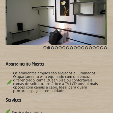
1
2
3
4
5
6
7
8
9
10
11
12
13
14
15
16
17
Apartamento Master
Os ambientes amplos são arejados e iluminados.
O apartamento está equipado com um enxoval
diferenciado, cama Queen Size ou confortáveis
camas de solteiro, armário e a TV LCD possui mais
opções com canais a cabo. Ideal para quem
procura espaço e comodidade.
Serviços
Serviço de quarto